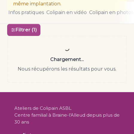
même implantation.
Infos pratiques
Colipain en vidéo
Colipain en photos
Filtrer (1)
Chargement...
Nous récupérons les résultats pour vous.
Ateliers de Colipain ASBL
Centre familial à Braine-l'Alleud depuis plus de
30 ans