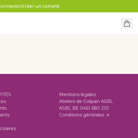
Connexion
Créer un compte
VITES
Mentions légales
tes
Ateliers de Colipain ASBL
nts
ASBL BE 0461 680 210
ants
Conditions générales →
colaires