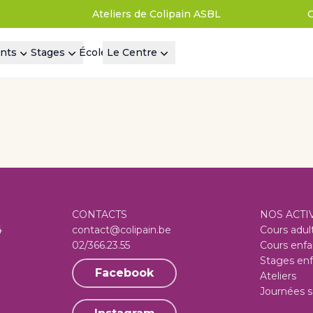
Ateliers de Colipain ASBL
nts
Stages
École
Le Centre
CONTACTS
NOS ACTI
4
contact@colipain.be
Cours adul
02/366.23.55
Cours enfa
Stages enf
Facebook
Ateliers
Journées s