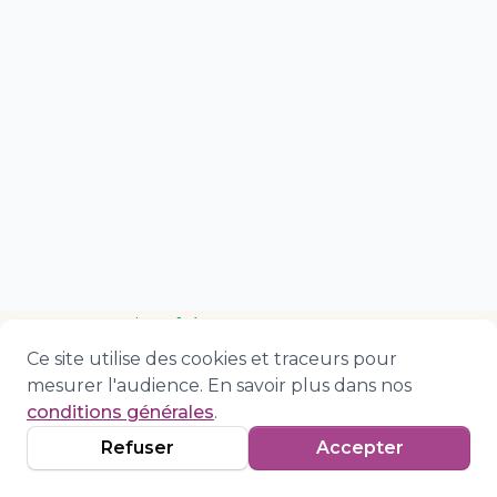
FAQ - Questions fréquentes
Ce site utilise des cookies et traceurs pour
Quelles activités propose Colipain ?
mesurer l'audience. En savoir plus dans nos
conditions générales
.
À qui s’adressent les cours adultes ?
Refuser
Accepter