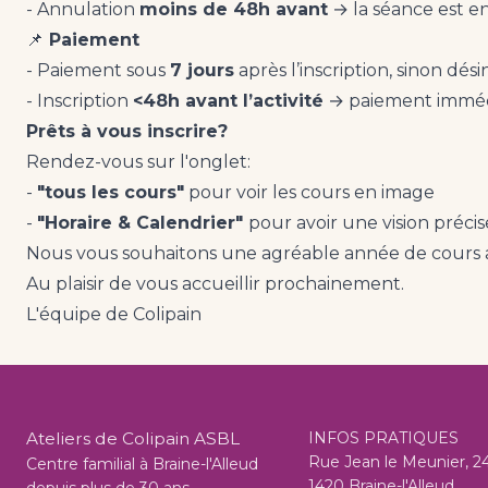
- Annulation
moins de 48h avant
→ la séance est e
📌
Paiement
- Paiement sous
7 jours
après l’inscription, sinon dés
- Inscription
<48h avant l’activité
→ paiement immédi
Prêts à vous inscrire?
Rendez-vous sur l'onglet:
-
"tous les cours"
pour voir les cours en image
-
"Horaire & Calendrier"
pour avoir une vision préci
Nous vous souhaitons une agréable année de cours a
Au plaisir de vous accueillir prochainement.
L'équipe de Colipain
Ateliers de Colipain ASBL
INFOS PRATIQUES
Rue Jean le Meunier, 2
Centre familial à Braine-l'Alleud
1420 Braine-l'Alleud