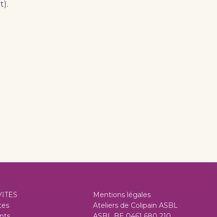
t).
VITES
Mentions légales
tes
Ateliers de Colipain ASBL
nts
ASBL BE 0461 680 210