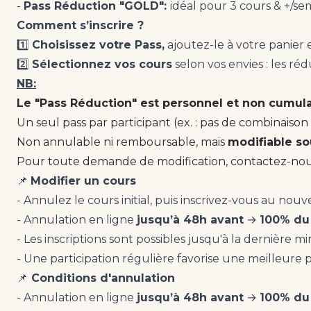
-
Pass Réduction "GOLD":
idéal pour 3 cours & +/se
Comment s’inscrire ?
1️⃣
Choisissez votre Pass,
ajoutez-le à votre panier et
2️⃣
Sélectionnez vos cours
selon vos envies : les r
NB:
Le "Pass Réduction" est personnel et non cumula
Un seul pass par participant (ex. : pas de combinaison 
Non annulable ni remboursable, mais
modifiable so
Pour toute demande de modification, contactez-no
📌
Modifier un cours
- Annulez le cours initial, puis inscrivez-vous au nou
- Annulation en ligne
jusqu’à 48h avant
→
100% du
- Les inscriptions sont possibles jusqu'à la dernière m
- Une participation régulière favorise une meilleure p
📌
Conditions d'annulation
- Annulation en ligne
jusqu’à 48h avant
→
100% du