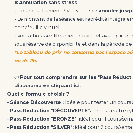
❌
Annulation sans stress
- Un empêchement ? Vous pouvez
annuler jusqu
- Le montant de la séance est recrédité intégrale
portefeuille virtuel.
- Vous choisissez librement quand et avec qui re
sous réserve de disponibilité et dans la période de 
*Le tableau de prix ne concerne pas l'espace aér
ou de 2h.
👉
Pour tout comprendre sur les "Pass Réducti
diaporama en cliquant ici.
Quelle formule choisir ?
-
Séance Découverte :
Idéale pour tester un cours 
-
Pass Réduction "DÉCOUVERTE":
Testez à votre r
-
Pass Réduction "BRONZE":
idéal pour 1 cours/sem
-
Pass Réduction "SILVER":
idéal pour 2 cours/sema