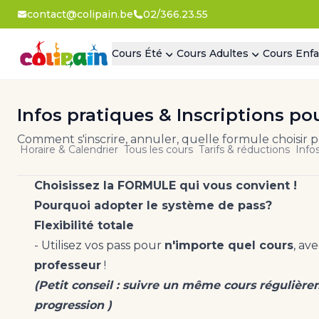
contact@colipain.be
02/366.23.55
Cours Été
Cours Adultes
Cours Enfa
Infos pratiques & Inscriptions pou
Comment s'inscrire, annuler, quelle formule choisir p
Horaire & Calendrier
Tous les cours
Tarifs & réductions
Info
Choisissez la FORMULE qui vous convient !
Pourquoi adopter le système de pass?
Flexibilité totale
- Utilisez vos pass pour
n'importe quel cours
, av
professeur
!
(Petit conseil : suivre un même cours régulièr
progression )