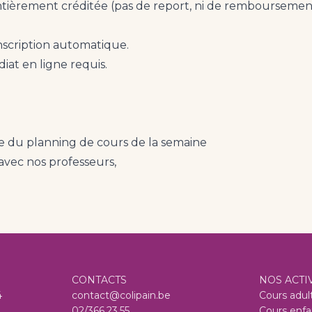
ntièrement créditée (pas de report, ni de remboursemen
inscription automatique.
at en ligne requis.
se du planning de cours de la semaine
vec nos professeurs,
CONTACTS
NOS ACTI
4
contact@colipain.be
Cours adul
02/366.23.55
Cours enfa