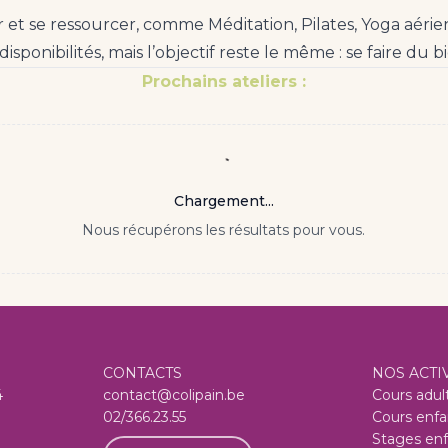
et se ressourcer, comme Méditation, Pilates, Yoga aérien
disponibilités, mais l’objectif reste le même : se faire d
Prochains ateliers :
Chargement...
Nous récupérons les résultats pour vous.
CONTACTS
NOS ACTI
4
contact@colipain.be
Cours adul
02/366.23.55
Cours enfa
Stages enf