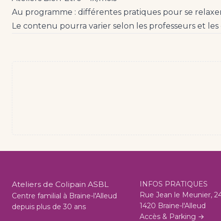
Au programme : différentes pratiques pour se relaxer 
Le contenu pourra varier selon les professeurs et les 
Ateliers de Colipain ASBL
INFOS PRATIQUES
Rue Jean le Meunier, 2
Centre familial à Braine-l'Alleud
1420 Braine-l'Alleud
depuis plus de 30 ans
Accès & Parking →