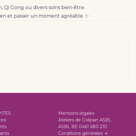
, Qi Gong ou divers soins bien-être.
u bien et passer un moment agréable. ✨
VITES
Mentions légales
tes
Ateliers de Colipain ASBL
nts
ASBL BE 0461 680 210
ants
Conditions générales →